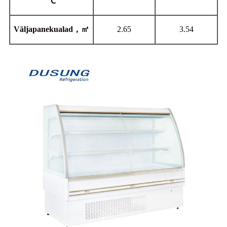
℃
Väljapanekualad，㎡
2.65
3.54