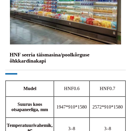
HNF seeria täismasina/poolkõrguse
õhkkardinakapi
Mudel
HNF0.6
HNF0.7
Suurus koos
1947*910*1580
2572*910*1580
otsapaneeliga, mm
Temperatuurivahemik,
3–8
3–8