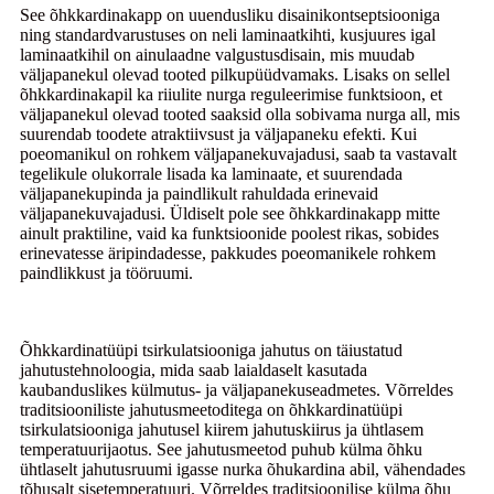
See õhkkardinakapp on uuendusliku disainikontseptsiooniga
ning standardvarustuses on neli laminaatkihti, kusjuures igal
laminaatkihil on ainulaadne valgustusdisain, mis muudab
väljapanekul olevad tooted pilkupüüdvamaks. Lisaks on sellel
õhkkardinakapil ka riiulite nurga reguleerimise funktsioon, et
väljapanekul olevad tooted saaksid olla sobivama nurga all, mis
suurendab toodete atraktiivsust ja väljapaneku efekti. Kui
poeomanikul on rohkem väljapanekuvajadusi, saab ta vastavalt
tegelikule olukorrale lisada ka laminaate, et suurendada
väljapanekupinda ja paindlikult rahuldada erinevaid
väljapanekuvajadusi. Üldiselt pole see õhkkardinakapp mitte
ainult praktiline, vaid ka funktsioonide poolest rikas, sobides
erinevatesse äripindadesse, pakkudes poeomanikele rohkem
paindlikkust ja tööruumi.
Õhkkardinatüüpi tsirkulatsiooniga jahutus on täiustatud
jahutustehnoloogia, mida saab laialdaselt kasutada
kaubanduslikes külmutus- ja väljapanekuseadmetes. Võrreldes
traditsiooniliste jahutusmeetoditega on õhkkardinatüüpi
tsirkulatsiooniga jahutusel kiirem jahutuskiirus ja ühtlasem
temperatuurijaotus. See jahutusmeetod puhub külma õhku
ühtlaselt jahutusruumi igasse nurka õhukardina abil, vähendades
tõhusalt sisetemperatuuri. Võrreldes traditsioonilise külma õhu