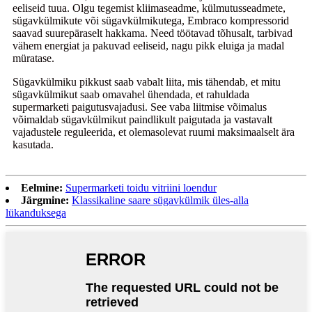
eeliseid tuua. Olgu tegemist kliimaseadme, külmutusseadmete,
sügavkülmikute või sügavkülmikutega, Embraco kompressorid
saavad suurepäraselt hakkama. Need töötavad tõhusalt, tarbivad
vähem energiat ja pakuvad eeliseid, nagu pikk eluiga ja madal
müratase.
Sügavkülmiku pikkust saab vabalt liita, mis tähendab, et mitu
sügavkülmikut saab omavahel ühendada, et rahuldada
supermarketi paigutusvajadusi. See vaba liitmise võimalus
võimaldab sügavkülmikut paindlikult paigutada ja vastavalt
vajadustele reguleerida, et olemasolevat ruumi maksimaalselt ära
kasutada.
Eelmine:
Supermarketi toidu vitriini loendur
Järgmine:
Klassikaline saare sügavkülmik üles-alla
lükanduksega