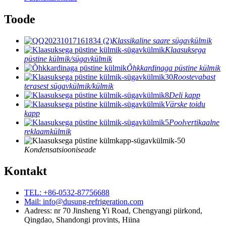
Toode
Klassikaline saare sügavkülmik
Klaasuksega
püstine külmik/sügavkülmik
Õhkkardinaga püstine külmik
Roostevabast
terasest sügavkülmik/külmik
Deli kapp
Värske toidu
kapp
Poolvertikaalne
reklaamkülmik
Kondensatsiooniseade
Kontakt
TEL: +86-0532-87756688
Mail: info@dusung-refrigeration.com
Aadress: nr 70 Jinsheng Yi Road, Chengyangi piirkond,
Qingdao, Shandongi provints, Hiina