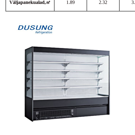
Väljapanekualad,
㎡
1.89
2.32
3