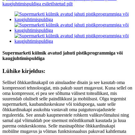
Supermarketi külmik avatud jahuti pistikprogrammiga või
kaugjuhtimispuldiga
Lühike kirjeldus:
Sellisel õhkkardinakapil on ainulaadne disain ja see kasutab oma
kompressori tehnoloogiat, mis pakub suurt mugavust. Kuna sellel on
oma kompressor, ei pea see sõltuma välisest toiteallikast, mis
suurendab oluliselt selle paindlikkust ja mobiilsust. Olgu tegemist
supermarketi, kaubanduskeskuse või toidupoega, saate selle
õhkkardinakapi asukohta vastavalt oma paigutusvajadustele
reguleerida. See annab kaupmeestele rohkem valikuvõimalusi ning
samal ajal võimaldab poe sisemust mõistlikumalt kasutada ja luua
parema ostukeskkonna. Selle masinapõhise õhkkardinakapi
mobiilne mugavus ja võimas funktsionaalsus pakuvad kahtlemata