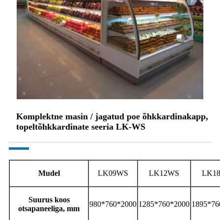
Komplektne masin / jagatud poe õhkkardinakapp,
topeltõhkkardinate seeria LK-WS
Mudel
LK09WS
LK12WS
LK1
Suurus koos
980*760*2000
1285*760*2000
1895*76
otsapaneeliga, mm