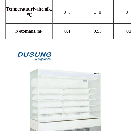
Temperatuurivahemik,
3–8
3–8
3–
℃
Netomaht, m³
0,4
0,53
0,