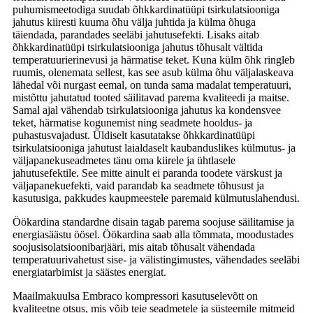
puhumismeetodiga suudab õhkkardinatüüpi tsirkulatsiooniga
jahutus kiiresti kuuma õhu välja juhtida ja külma õhuga
täiendada, parandades seeläbi jahutusefekti. Lisaks aitab
õhkkardinatüüpi tsirkulatsiooniga jahutus tõhusalt vältida
temperatuurierinevusi ja härmatise teket. Kuna külm õhk ringleb
ruumis, olenemata sellest, kas see asub külma õhu väljalaskeava
lähedal või nurgast eemal, on tunda sama madalat temperatuuri,
mistõttu jahutatud tooted säilitavad parema kvaliteedi ja maitse.
Samal ajal vähendab tsirkulatsiooniga jahutus ka kondensvee
teket, härmatise kogunemist ning seadmete hooldus- ja
puhastusvajadust. Üldiselt kasutatakse õhkkardinatüüpi
tsirkulatsiooniga jahutust laialdaselt kaubanduslikes külmutus- ja
väljapanekuseadmetes tänu oma kiirele ja ühtlasele
jahutusefektile. See mitte ainult ei paranda toodete värskust ja
väljapanekuefekti, vaid parandab ka seadmete tõhusust ja
kasutusiga, pakkudes kaupmeestele paremaid külmutuslahendusi.
Öökardina standardne disain tagab parema soojuse säilitamise ja
energiasäästu öösel. Öökardina saab alla tõmmata, moodustades
soojusisolatsioonibarjääri, mis aitab tõhusalt vähendada
temperatuurivahetust sise- ja välistingimustes, vähendades seeläbi
energiatarbimist ja säästes energiat.
Maailmakuulsa Embraco kompressori kasutuselevõtt on
kvaliteetne otsus, mis võib teie seadmetele ja süsteemile mitmeid