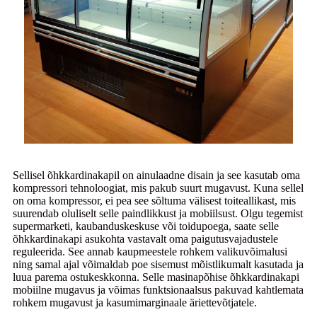
Sellisel õhkkardinakapil on ainulaadne disain ja see kasutab oma
kompressori tehnoloogiat, mis pakub suurt mugavust. Kuna sellel
on oma kompressor, ei pea see sõltuma välisest toiteallikast, mis
suurendab oluliselt selle paindlikkust ja mobiilsust. Olgu tegemist
supermarketi, kaubanduskeskuse või toidupoega, saate selle
õhkkardinakapi asukohta vastavalt oma paigutusvajadustele
reguleerida. See annab kaupmeestele rohkem valikuvõimalusi
ning samal ajal võimaldab poe sisemust mõistlikumalt kasutada ja
luua parema ostukeskkonna. Selle masinapõhise õhkkardinakapi
mobiilne mugavus ja võimas funktsionaalsus pakuvad kahtlemata
rohkem mugavust ja kasumimarginaale äriettevõtjatele.