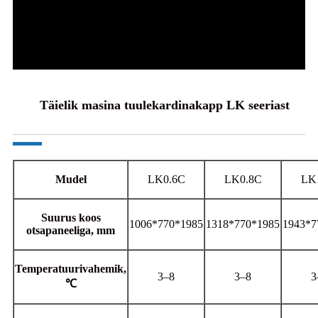
Täielik masina tuulekardinakapp LK seeriast
Mudel
LK0.6C
LK0.8C
LK
Suurus koos
1006*770*1985
1318*770*1985
1943*7
otsapaneeliga, mm
Temperatuurivahemik,
3–8
3–8
3
℃