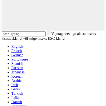
Vajutage otsingu alustamiseks
sisestusklahvi või sulgemiseks ESC-klahvi
English
French
German
Portuguese
Spanish
Russian
Japanese
Korean
Arabic
Irish
Greek
Turkish
Italian
Danish