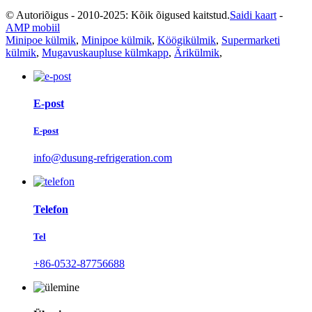
© Autoriõigus - 2010-2025: Kõik õigused kaitstud.
Saidi kaart
-
AMP mobiil
Minipoe külmik
,
Minipoe külmik
,
Köögikülmik
,
Supermarketi
külmik
,
Mugavuskaupluse külmkapp
,
Ärikülmik
,
E-post
E-post
info@dusung-refrigeration.com
Telefon
Tel
+86-0532-87756688