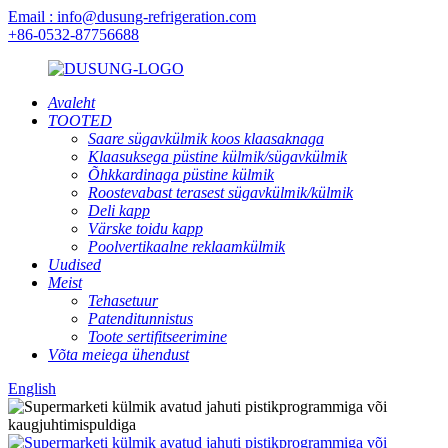
Email : info@dusung-refrigeration.com
+86-0532-87756688
Avaleht
TOOTED
Saare sügavkülmik koos klaasaknaga
Klaasuksega püstine külmik/sügavkülmik
Õhkkardinaga püstine külmik
Roostevabast terasest sügavkülmik/külmik
Deli kapp
Värske toidu kapp
Poolvertikaalne reklaamkülmik
Uudised
Meist
Tehasetuur
Patenditunnistus
Toote sertifitseerimine
Võta meiega ühendust
English