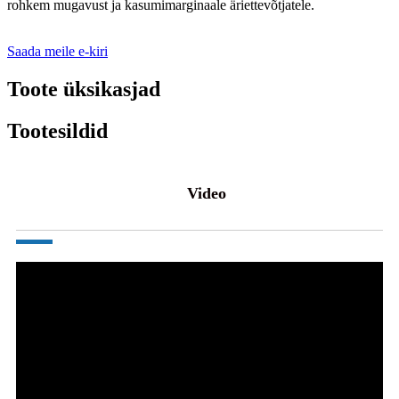
rohkem mugavust ja kasumimarginaale äriettevõtjatele.
Saada meile e-kiri
Toote üksikasjad
Tootesildid
Video