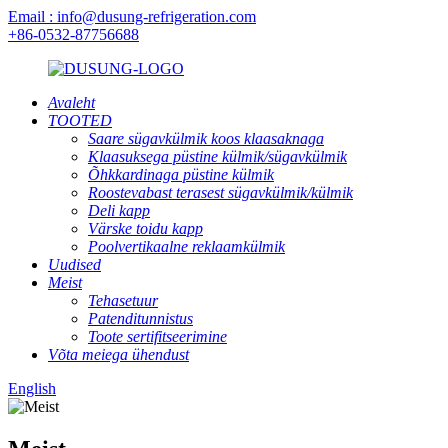
Email : info@dusung-refrigeration.com
+86-0532-87756688
Avaleht
TOOTED
Saare sügavkülmik koos klaasaknaga
Klaasuksega püstine külmik/sügavkülmik
Õhkkardinaga püstine külmik
Roostevabast terasest sügavkülmik/külmik
Deli kapp
Värske toidu kapp
Poolvertikaalne reklaamkülmik
Uudised
Meist
Tehasetuur
Patenditunnistus
Toote sertifitseerimine
Võta meiega ühendust
English