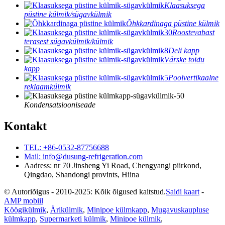
Klaasuksega
püstine külmik/sügavkülmik
Õhkkardinaga püstine külmik
Roostevabast
terasest sügavkülmik/külmik
Deli kapp
Värske toidu
kapp
Poolvertikaalne
reklaamkülmik
Kondensatsiooniseade
Kontakt
TEL: +86-0532-87756688
Mail: info@dusung-refrigeration.com
Aadress: nr 70 Jinsheng Yi Road, Chengyangi piirkond,
Qingdao, Shandongi provints, Hiina
© Autoriõigus - 2010-2025: Kõik õigused kaitstud.
Saidi kaart
-
AMP mobiil
Köögikülmik
,
Ärikülmik
,
Minipoe külmkapp
,
Mugavuskaupluse
külmkapp
,
Supermarketi külmik
,
Minipoe külmik
,