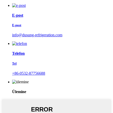
E-post
E-post
info@dusung-refrigeration.com
Telefon
Tel
+86-0532-87756688
Ülemine