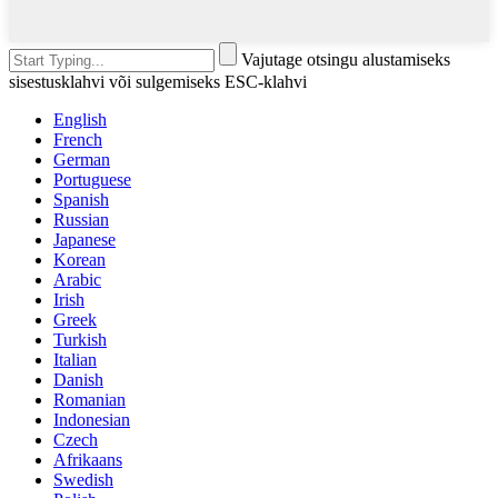
Vajutage otsingu alustamiseks
sisestusklahvi või sulgemiseks ESC-klahvi
English
French
German
Portuguese
Spanish
Russian
Japanese
Korean
Arabic
Irish
Greek
Turkish
Italian
Danish
Romanian
Indonesian
Czech
Afrikaans
Swedish