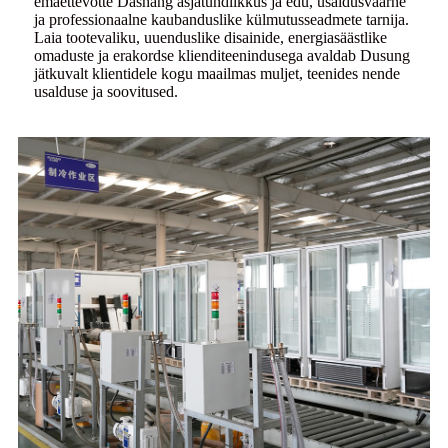
emaettevõtte Dashang asjatundlikkus ja edu, usaldusväärne
ja professionaalne kaubanduslike külmutusseadmete tarnija.
Laia tootevaliku, uuenduslike disainide, energiasäästlike
omaduste ja erakordse klienditeenindusega avaldab Dusung
jätkuvalt klientidele kogu maailmas muljet, teenides nende
usalduse ja soovitused.