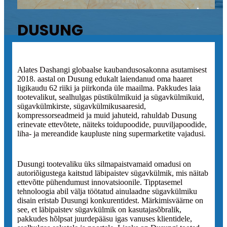
DUSUNG
Alates Dashangi globaalse kaubandusosakonna asutamisest
2018. aastal on Dusung edukalt laiendanud oma haaret
ligikaudu 62 riiki ja piirkonda üle maailma. Pakkudes laia
tootevalikut, sealhulgas püstikülmikuid ja sügavkülmikuid,
sügavkülmkirste, sügavkülmikusaaresid,
kompressorseadmeid ja muid jahuteid, rahuldab Dusung
erinevate ettevõtete, näiteks toidupoodide, puuviljapoodide,
liha- ja mereandide kaupluste ning supermarketite vajadusi.
Dusungi tootevaliku üks silmapaistvamaid omadusi on
autoriõigustega kaitstud läbipaistev sügavkülmik, mis näitab
ettevõtte pühendumust innovatsioonile. Tipptasemel
tehnoloogia abil välja töötatud ainulaadne sügavkülmiku
disain eristab Dusungi konkurentidest. Märkimisväärne on
see, et läbipaistev sügavkülmik on kasutajasõbralik,
pakkudes hõlpsat juurdepääsu igas vanuses klientidele,