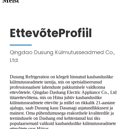
Meist
Ettevõte
Profiil
Qingdao Dusung Külmutusseadmed Co.,
Ltd.
Dusung Refrigeration on kõrgelt hinnatud kaubanduslike
külmutusseadmete tarnija, mis on spetsialiseerunud
professionaalsete lahenduste pakkumisele valdkonna
ettevõtetele. Qingdao Dashang Electric Appliance Co., Ltd
tütarettevõttena, mis on Hiina juhtiv kaubanduslike
külmutusseadmete ettevõte ja millel on rikkalik 21-aastane
ajalugu, saab Dusung kasu Dasanagi asjatundlikkusest ja
mainest. Oma pühendumusega erakordsele kvaliteedile ja
teenindusele on Dashang end kehtestanud kui üks
populaarsemaid valikuid kaubanduslike külmutusseadmete
ettevõtete seas Hiinas.