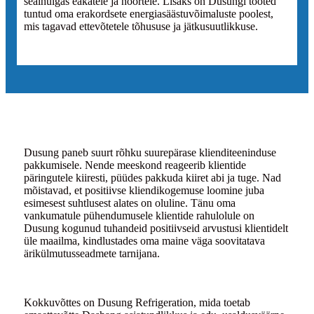
sealhulgas eakatele ja noortele. Lisaks on Dusungi tooted
tuntud oma erakordsete energiasäästuvõimaluste poolest,
mis tagavad ettevõtetele tõhususe ja jätkusuutlikkuse.
Dusung paneb suurt rõhku suurepärase klienditeeninduse
pakkumisele. Nende meeskond reageerib klientide
päringutele kiiresti, püüdes pakkuda kiiret abi ja tuge. Nad
mõistavad, et positiivse kliendikogemuse loomine juba
esimesest suhtlusest alates on oluline. Tänu oma
vankumatule pühendumusele klientide rahulolule on
Dusung kogunud tuhandeid positiivseid arvustusi klientidelt
üle maailma, kindlustades oma maine väga soovitatava
ärikülmutusseadmete tarnijana.
Kokkuvõttes on Dusung Refrigeration, mida toetab