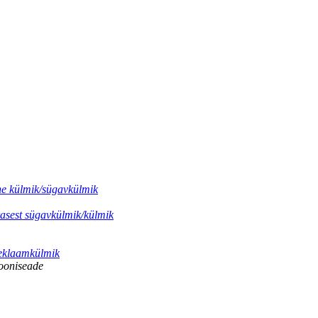
ne külmik/sügavkülmik
rasest sügavkülmik/külmik
reklaamkülmik
ooniseade