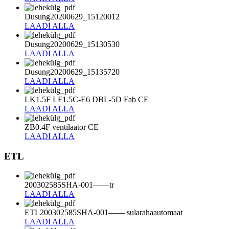
Dusung20200629_15120012
LAADI ALLA
Dusung20200629_15130530
LAADI ALLA
Dusung20200629_15135720
LAADI ALLA
LK1.5F LF1.5C-E6 DBL-5D Fab CE
LAADI ALLA
ZB0.4F ventilaator CE
LAADI ALLA
ETL
200302585SHA-001——tr
LAADI ALLA
ETL200302585SHA-001—— sularahaautomaat
LAADI ALLA