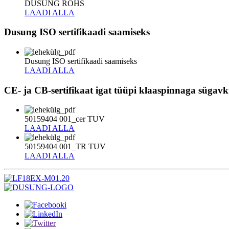
DUSUNG ROHS
LAADI ALLA
Dusung ISO sertifikaadi saamiseks
Dusung ISO sertifikaadi saamiseks
LAADI ALLA
CE- ja CB-sertifikaat igat tüüpi klaaspinnaga sügav
50159404 001_cer TUV
LAADI ALLA
50159404 001_TR TUV
LAADI ALLA