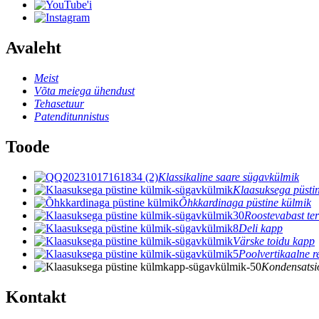
Avaleht
Meist
Võta meiega ühendust
Tehasetuur
Patenditunnistus
Toode
Klassikaline saare sügavkülmik
Klaasuksega püsti
Õhkkardinaga püstine külmik
Roostevabast te
Deli kapp
Värske toidu kapp
Poolvertikaalne 
Kondensatsi
Kontakt