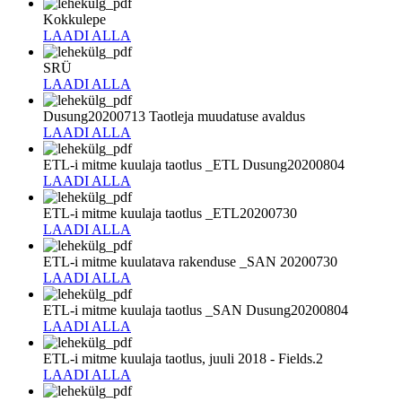
Kokkulepe
LAADI ALLA
SRÜ
LAADI ALLA
Dusung20200713 Taotleja muudatuse avaldus
LAADI ALLA
ETL-i mitme kuulaja taotlus _ETL Dusung20200804
LAADI ALLA
ETL-i mitme kuulaja taotlus _ETL20200730
LAADI ALLA
ETL-i mitme kuulatava rakenduse _SAN 20200730
LAADI ALLA
ETL-i mitme kuulaja taotlus _SAN Dusung20200804
LAADI ALLA
ETL-i mitme kuulaja taotlus, juuli 2018 - Fields.2
LAADI ALLA