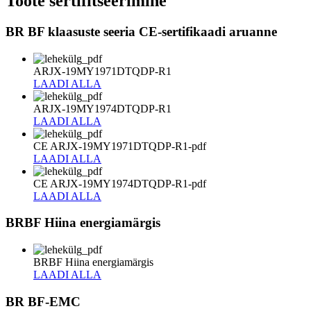
Toote sertifitseerimine
BR BF klaasuste seeria CE-sertifikaadi aruanne
ARJX-19MY1971DTQDP-R1
LAADI ALLA
ARJX-19MY1974DTQDP-R1
LAADI ALLA
CE ARJX-19MY1971DTQDP-R1-pdf
LAADI ALLA
CE ARJX-19MY1974DTQDP-R1-pdf
LAADI ALLA
BRBF Hiina energiamärgis
BRBF Hiina energiamärgis
LAADI ALLA
BR BF-EMC