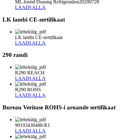
ML-loend Dusung Refrigeration20200728
LAADI ALLA
LK lambi CE-sertifikaat
LK lambi CE-sertifikaat
LAADI ALLA
290 randi
R290 REACH
LAADI ALLA
R290 ROHS
LAADI ALLA
Bureau Veritase ROHS-i aruande sertifikaat
90193430488-R1
LAADI ALLA