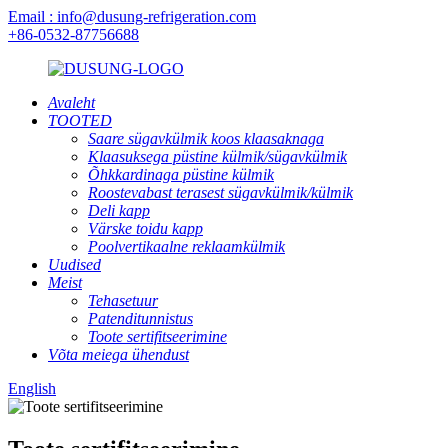
Email : info@dusung-refrigeration.com
+86-0532-87756688
Avaleht
TOOTED
Saare sügavkülmik koos klaasaknaga
Klaasuksega püstine külmik/sügavkülmik
Õhkkardinaga püstine külmik
Roostevabast terasest sügavkülmik/külmik
Deli kapp
Värske toidu kapp
Poolvertikaalne reklaamkülmik
Uudised
Meist
Tehasetuur
Patenditunnistus
Toote sertifitseerimine
Võta meiega ühendust
English