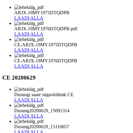
ARJX-19MY1975DTQDPB
LAADI ALLA
ARJX-19MY1976DTQDPB-pdf
LAADI ALLA
CE-ARJX-19MY1975DTQDPB
LAADI ALLA
CE-ARJX-19MY1976DTQDPB
LAADI ALLA
CE 20200629
Dusungi saare sügavkülmik CE
LAADI ALLA
Dusung20200629_15091314
LAADI ALLA
Dusung20200629_15110657
LAADI ALLA