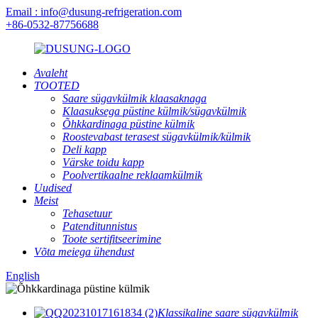
Email : info@dusung-refrigeration.com
+86-0532-87756688
Avaleht
TOOTED
Saare sügavkülmik klaasaknaga
Klaasuksega püstine külmik/sügavkülmik
Õhkkardinaga püstine külmik
Roostevabast terasest sügavkülmik/külmik
Deli kapp
Värske toidu kapp
Poolvertikaalne reklaamkülmik
Uudised
Meist
Tehasetuur
Patenditunnistus
Toote sertifitseerimine
Võta meiega ühendust
English
Klassikaline saare sügavkülmik