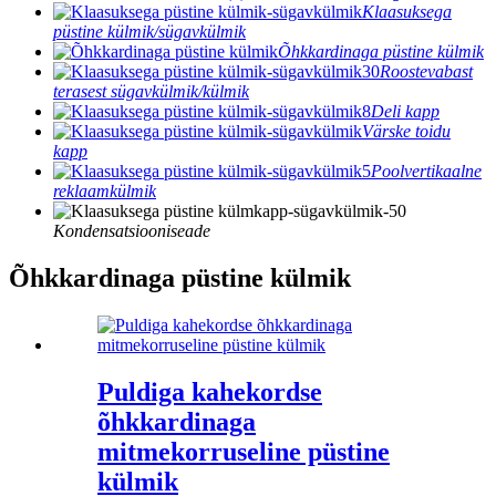
Klaasuksega
püstine külmik/sügavkülmik
Õhkkardinaga püstine külmik
Roostevabast
terasest sügavkülmik/külmik
Deli kapp
Värske toidu
kapp
Poolvertikaalne
reklaamkülmik
Kondensatsiooniseade
Õhkkardinaga püstine külmik
Puldiga kahekordse
õhkkardinaga
mitmekorruseline püstine
külmik