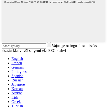
Vajutage otsingu alustamiseks
sisestusklahvi või sulgemiseks ESC-klahvi
English
French
German
Portuguese
Spanish
Russian
Japanese
Korean
Arabic
Irish
Greek
Turkish