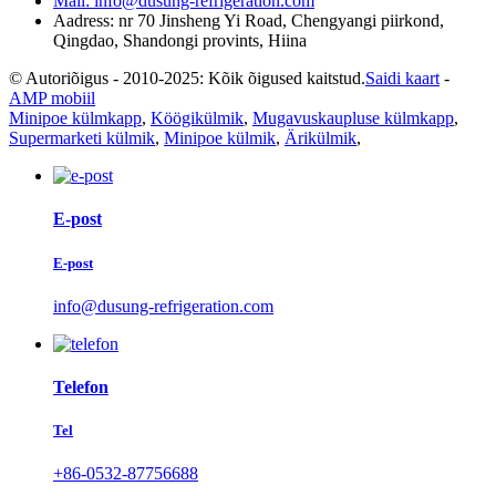
Mail: info@dusung-refrigeration.com
Aadress: nr 70 Jinsheng Yi Road, Chengyangi piirkond,
Qingdao, Shandongi provints, Hiina
© Autoriõigus - 2010-2025: Kõik õigused kaitstud.
Saidi kaart
-
AMP mobiil
Minipoe külmkapp
,
Köögikülmik
,
Mugavuskaupluse külmkapp
,
Supermarketi külmik
,
Minipoe külmik
,
Ärikülmik
,
E-post
E-post
info@dusung-refrigeration.com
Telefon
Tel
+86-0532-87756688