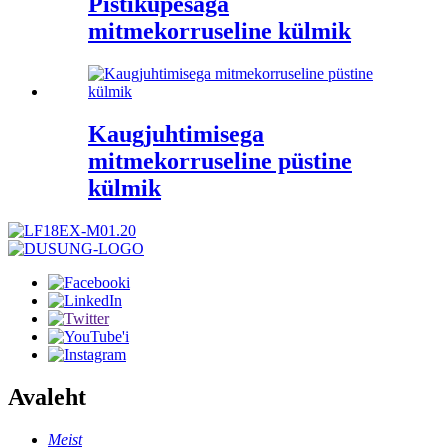
Pistikupesaga
mitmekorruseline külmik
Kaugjuhtimisega
mitmekorruseline püstine
külmik
Avaleht
Meist