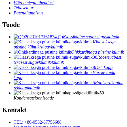
Võta meiega ühendust
Tehasetuur
Patenditunnistus
Toode
Klassikaline saare sügavkülmik
Klaasuksega
püstine külmik/sügavkülmik
Õhkkardinaga püstine külmik
Roostevabast
terasest sügavkülmik/külmik
Deli kapp
Värske toidu
kapp
Poolvertikaalne
reklaamkülmik
Kondensatsiooniseade
Kontakt
TEL: +86-0532-87756688