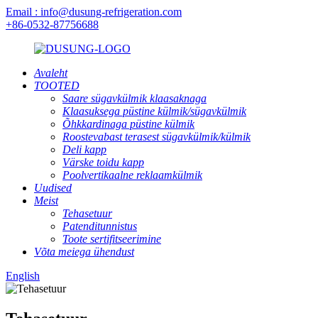
Email : info@dusung-refrigeration.com
+86-0532-87756688
Avaleht
TOOTED
Saare sügavkülmik klaasaknaga
Klaasuksega püstine külmik/sügavkülmik
Õhkkardinaga püstine külmik
Roostevabast terasest sügavkülmik/külmik
Deli kapp
Värske toidu kapp
Poolvertikaalne reklaamkülmik
Uudised
Meist
Tehasetuur
Patenditunnistus
Toote sertifitseerimine
Võta meiega ühendust
English