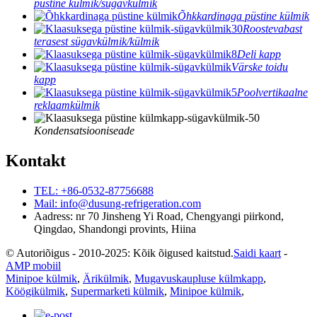
püstine külmik/sügavkülmik
Õhkkardinaga püstine külmik
Roostevabast
terasest sügavkülmik/külmik
Deli kapp
Värske toidu
kapp
Poolvertikaalne
reklaamkülmik
Kondensatsiooniseade
Kontakt
TEL: +86-0532-87756688
Mail: info@dusung-refrigeration.com
Aadress: nr 70 Jinsheng Yi Road, Chengyangi piirkond,
Qingdao, Shandongi provints, Hiina
© Autoriõigus - 2010-2025: Kõik õigused kaitstud.
Saidi kaart
-
AMP mobiil
Minipoe külmik
,
Ärikülmik
,
Mugavuskaupluse külmkapp
,
Köögikülmik
,
Supermarketi külmik
,
Minipoe külmik
,