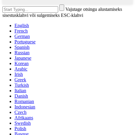
Vajutage otsingu alustamiseks
sisestusklahvi või sulgemiseks ESC-klahvi
English
French
German
Portuguese
Spanish
Russian
Japanese
Korean
Arabic
Irish
Greek
Turkish
Italian
Danish
Romanian
Indonesian
Czech
Afrikaans
Swedish
Polish
Basque